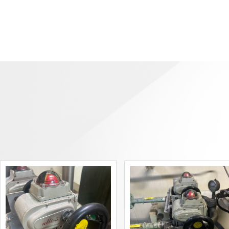
自力
品。
速崛
产品
药、
品覆
多种
大用