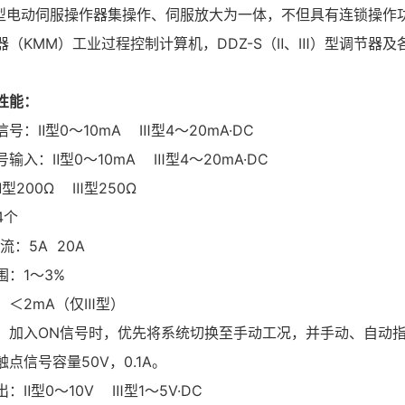
002型电动伺服操作器集操作、伺服放大为一体，不但具有连锁操
器（KMM）工业过程控制计算机，DDZ-S（Ⅱ、Ⅲ）型调节器
性能：
号：Ⅱ型0～10mA Ⅲ型4～20mA·DC
输入：Ⅱ型0～10mA Ⅲ型4～20mA·DC
型200Ω Ⅲ型250Ω
4个
流：5A 20A
围：1～3%
：＜2mA（仅Ⅲ型）
：加入ON信号时，优先将系统切换至手动工况，并手动、自动
点信号容量50V，0.1A。
：Ⅱ型0～10V Ⅲ型1～5V·DC