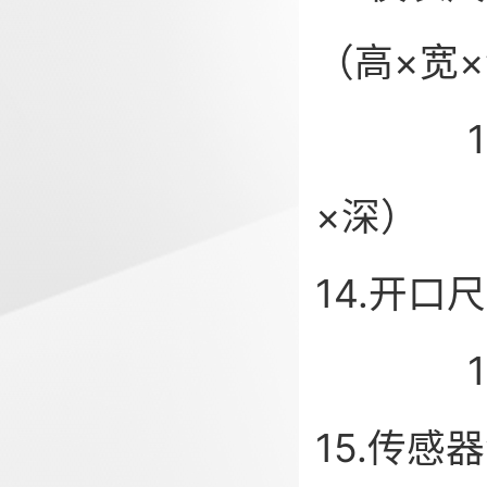
（高×宽
160×
×深）
14.开口尺
152±
15.传感