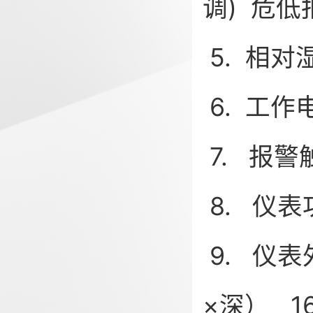
调) 危
5. 相
6. 工
7. 报
8. 仪
9. 仪表
×深） 1