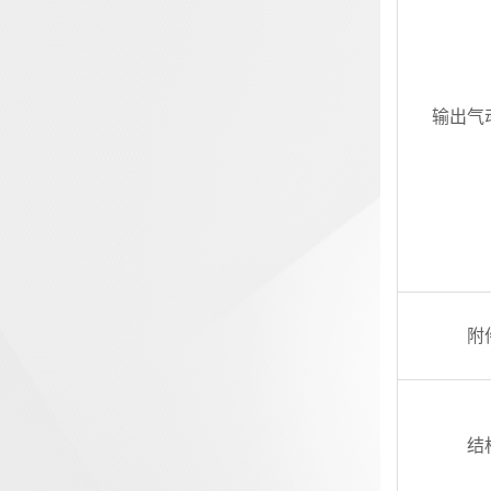
输出气
附
结