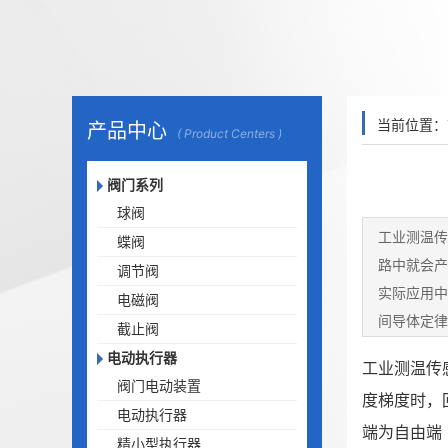
当前位置：
产品中心
( Product Centers )
阀门系列
球阀
工业测温传
蝶阀
路中就会产
调节阀
实际应用中
电磁阀
间导体定律
截止阀
电偶：高温测
电动执行器
工业测温传
阀门电动装置
度梯度时，
电动执行器
端为自由端
精小型执行器