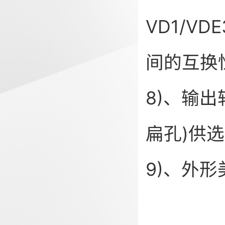
VD1/V
间的互
8)、输
扁孔)
9)、外