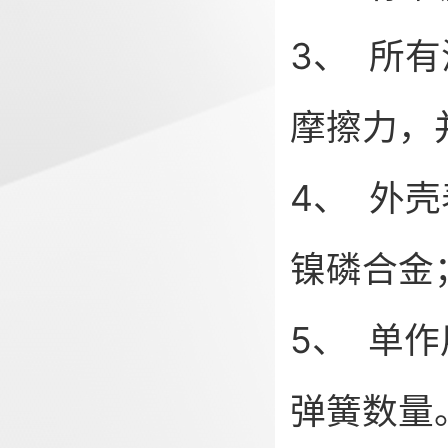
3、 所
摩擦力，
4、 外
镍磷合金
5、 单
弹簧数量