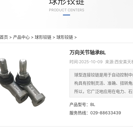
球形铰链
PRODUCT CENTERS
首页
>
产品中心
>
球形铰链
>
球形铰链
>
万向关节轴承BL
时间:2025-10-09 来源:西安
球型连接铰链是用于自动控制中
构具有控制灵活、准确、扭转角
所以，它广泛地应用在电力、石
产品型号：BL
服务热线：029-88633439