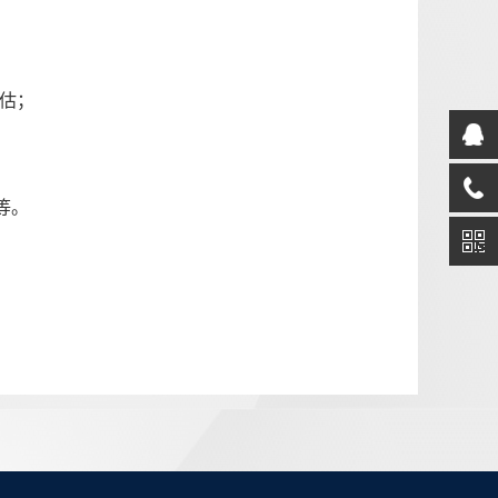
估；
等。