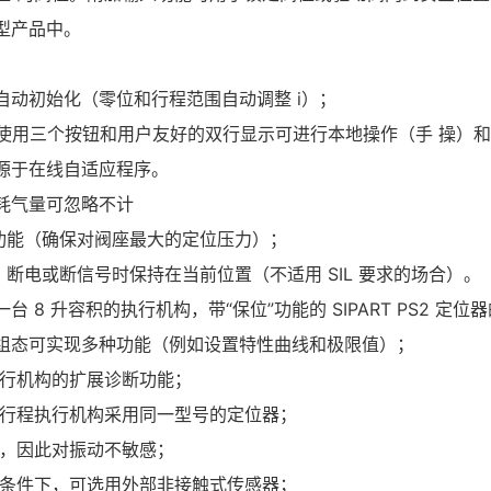
型产品中。
自动初始化（零位和行程范围自动调整 i）；
 使用三个按钮和用户友好的双行显示可进行本地操作（手 操）和组态 -
源于在线自适应程序。
耗气量可忽略不计
”功能（确保对阀座最大的定位压力）；
：断电或断信号时保持在当前位置（不适用 SIL 要求的场合）。
台 8 升容积的执行机构，带“保位”功能的 SIPART PS2 定位器
组态可实现多种功能（例如设置特性曲线和极限值）；
行机构的扩展诊断功能；
行程执行机构采用同一型号的定位器；
，因此对振动不敏感；
条件下，可选用外部非接触式传感器；