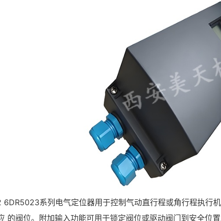
 PS2 6DR5023系列电气定位器用于控制气动直行程或角行程
应 的阀位。附加输入功能可用于锁定阀位或驱动阀门到安全位