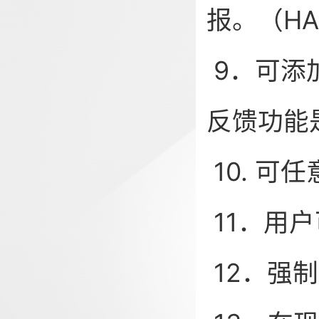
报。（H
9．可添
反馈功能
10. 
11．用
12．强