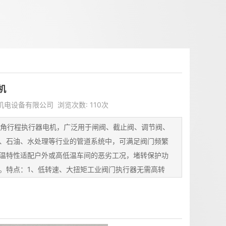
机
美天机电设备有限公司 浏览次数: 110次
机是角行程执行器电机，广泛用于闸阀、截止阀、调节阀、
、石油、水处理等行业的管道系统中，可满足阀门频繁
温特性适配户外或高低温车间的恶劣工况，堵转保护功
。特点：1、低转速、大扭矩工业阀门执行器无需高转
杆的摩擦力和介质阻力，因此电机多为减速电机结构
通常在 0.5~10r/min，扭矩可达几十至数万 N・m。
开关、调节动作需...