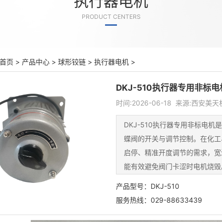
执行器电机
PRODUCT CENTERS
首页
>
产品中心
>
球形铰链
>
执行器电机
>
DKJ-510执行器专用非标电
时间:2026-06-18 来源:西安
DKJ-510执行器专用非标电
蝶阀的开关与调节控制。在化工
启停、精准开度调节的需求，宽
能有效避免阀门卡涩时电机烧毁
速，但需要足够扭矩克服阀门阀
产品型号：DKJ-510
（电机本体 + 减速器），输出转速
服务热线：029-88633439
2、适配频繁启停与正反转阀门的