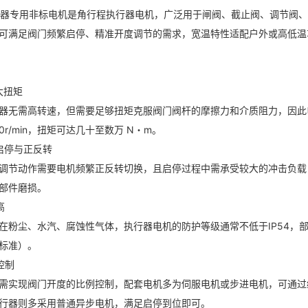
0执行器专用非标电机是角行程执行器电机，广泛用于闸阀、截止阀、调节
可满足阀门频繁启停、精准开度调节的需求，宽温特性适配户外或高低温
大扭矩
器无需高转速，但需要足够扭矩克服阀门阀杆的摩擦力和介质阻力，因此电
10r/min，扭矩可达几十至数万 N・m。
启停与正反转
调节动作需要电机频繁正反转切换，且启停过程中需承受较大的冲击负载
部件磨损。
高
在粉尘、水汽、腐蚀性气体，执行器电机的防护等级通常不低于IP54，部
防爆标准）。
控制
需实现阀门开度的比例控制，配套电机多为伺服电机或步进电机，可通过
行器则多采用普通异步电机，满足启停到位即可。